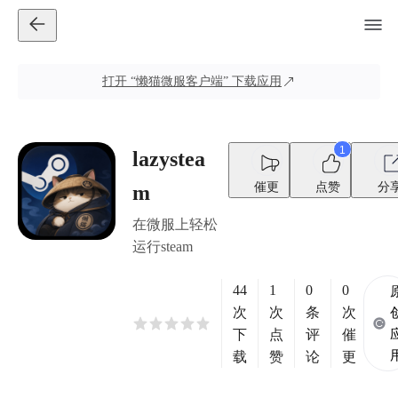
打开
“懒猫微服客户端”
下载应用
1
lazystea
催更
点赞
分
m
在微服上轻松
运行steam
44
1
0
0
次
次
条
次
下
点
评
催
载
赞
论
更