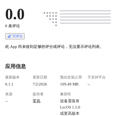
安装 Arch 和 GameScope。
https://appstore.lazycat.cloud/#/shop/detail/cloud.laz
0.0
ycat.app.lazysteam * 一定一定连接 ！！！ HDMI
显示器 或者 显卡欺骗器 * 需要提前将鼠标外设
提前接入否则后续可能无法正确识别 * 需要关闭
0 条评论
除了 Steam 实例外的所有 lightos 显示服务 以及
智慧屏，需要关闭 * 需要连接网线以确保网络的
写评论
稳定性 打开应用，点击创建实例。点击后就可以
开始等待了 ![1782379126970865955.png]
此 App 尚未收到足够的评分或评论，无法显示评论列表。
(https://lzc-playground-1301583638.cos.ap-
chengdu.myqcloud.com/guidelines/1308/ba142eba-
211e-4a18-a916-9608f750b6bd.png
应用信息
"1782379126970865955.png") 这部分可能会比较
漫长，如果网络环境较差的话，可能需要一个小
最新版本
更新日期
预估安装占用
不支持平台
时左右。 这边的话推荐您使用 MacVLAN 模式，
MacVLAN 模式需要连接网线。 选择 HDMI 直接
0.1.1
7/2/2026
109.49 MB
--
连接，如果有显卡欺骗器的话，想要串流的话也
来源
提供者
兼容性
选择这个，目前的话，虚拟显示器性能和稳定性
比较差，不建议使用。 ![image.png](https://lzc-
--
零风
设备需装有
playground-1301583638.cos.ap-
LzcOS 1.5.0
chengdu.myqcloud.com/guidelines/1308/9d904575-
或更高版本