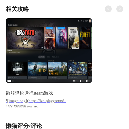
相关攻略
微服轻松运行steam游戏
![image.png](https://lzc-playground-
1301583638.cos.ap-
chengdu.myqcloud.com/guidelines/1308/80b40c0c-
055c-4cff-b793-da3f3b20e312.png "image.png") 需
懒猫评分/评论
要先下载这个应用，主要原理是在 lightos 配置和