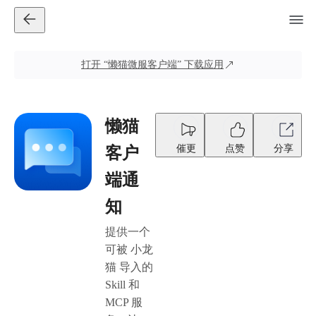
打开
“懒猫微服客户端”
下载应用
懒猫
催更
点赞
分享
客户
端通
知
提供一个
可被 小龙
猫 导入的
Skill 和
MCP 服