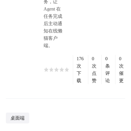
务，让
Agent 在
任务完成
后主动通
知在线懒
猫客户
端。
176
0
0
0
次
次
条
次
下
点
评
催
载
赞
论
更
桌面端