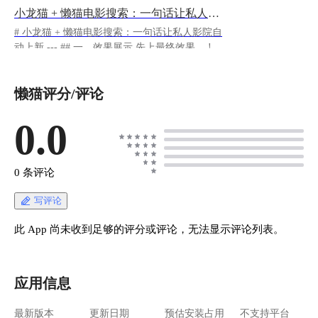
小龙猫 + 懒猫电影搜索：一句话让私人影院自动上新
# 小龙猫 + 懒猫电影搜索：一句话让私人影院自
动上新 --- ## 一、效果展示 先上最终效果。 !
[image.png](https://lzc-playground-
1301583638.cos.ap-
懒猫评分/评论
chengdu.myqcloud.com/guidelines/10/4f95f96a-
c7f4-4b15-ba20-fb64c506f1f6.png "image.png") >
懒猫影视截图 ![image.png](https://lzc-playground-
0.0
1301583638.cos.ap-
chengdu.myqcloud.com/guidelines/10/0c8eef01-
2af8-417c-8f78-3bacb704dcf2.png "image.png") >
0 条评论
懒猫网盘截图 --- ## 二、一句话体验 小龙猫是跑
在懒猫微服上的 AI 助手。你跟它说一句话，它
写评论
就帮你做完搜片、选片、下载、入库这一整套流
程。 ``` "加载懒猫电影搜索技能，帮我下载《星
此 App 尚未收到足够的评分或评论，无法显示评论列表。
际穿越》4K 版" ``` 就是这么简单。你不用再打
开浏览器搜资源、复制 magnet 链接、切到下载
器粘贴、等下载完再手动扫库。小龙猫一条龙搞
应用信息
定。 --- ## 三、准备工作 你需要安装三个应用，
做一个关键设置。 ### 第 1 步：安装小龙猫 打开
最新版本
更新日期
预估安装占用
不支持平台
懒猫桌面 → 应用商店，搜索 **小龙猫**。