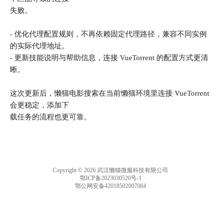
1301583638.cos.ap-
失败。
chengdu.myqcloud.com/guidelines/10/c61a103c-
974c-45e7-af79-f6db7912522f.png "image.png") !
- 优化代理配置规则，不再依赖固定代理路径，兼容不同实例
[image.png](https://lzc-playground-
的实际代理地址。
1301583638.cos.ap-
chengdu.myqcloud.com/guidelines/10/b57f1485-
- 更新技能说明与帮助信息，连接 VueTorrent 的配置方式更清
9085-4078-8edc-80ae9c48e4e0.png "image.png") 这
晰。
一步完成之后，小龙猫就装备好电影搜索能力
了。 --- ## 四、开始使用：念咒语 ### 第一句咒
这次更新后，懒猫电影搜索在当前懒猫环境里连接 VueTorrent
语 跟你的小龙猫说： ``` 加载懒猫电影技能。 ```
会更稳定，添加下
小龙猫会回复确认技能已加载，这时候电影搜索
载任务的流程也更可靠。
功能就上线了。 ### 第二句咒语 直接说出你想看
的电影： ``` 帮我下载《星际穿越》 ``` 或者更具
体一些： ``` 下载《盗梦空间》4K 版 找一下诺兰
的《黑暗骑士崛起》 搜豆瓣 Top 250 前 10 部电
影 我要看《肖申克的救赎》 ``` 小龙猫收到指令
Copyright © 2026 武汉懒猫微服科技有限公司
后，会做以下事情： **1. 搜索资源**：自动搜索
鄂ICP备2023030520号-1
YTS 等电影资源站，找到匹配的片源。 **2. 展
鄂公网安备42018502007084
示搜索结果表格**：如果没指定具体分辨率，小
龙猫会列出所有可选的版本，比如： !
[image.png](https://lzc-playground-