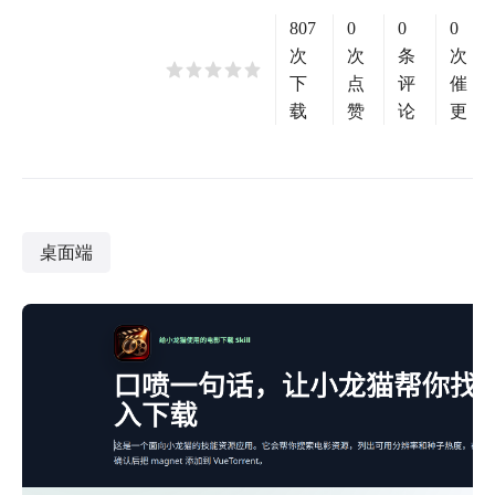
807
0
0
0
次
次
条
次
下
点
评
催
载
赞
论
更
桌面端