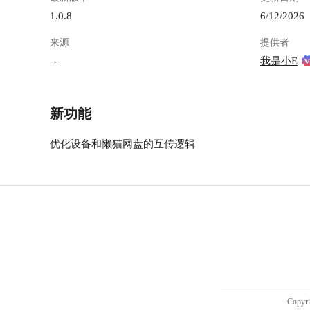
20260527163254.png") 给小龙猫安装完成"懒猫文
1.0.8
6/12/2026
件管家技能"后，需要在小龙猫里面对应助手打开
来源
提供者
技能，先进入小龙猫应用内： ![Pasted image
20260527112838.png](https://lzc-playground-
--
我是小E
1301583638.cos.ap-
chengdu.myqcloud.com/guidelines/1369/51df43f8-
fadd-4f20-be95-1365c6203392.png "Pasted image
新功能
20260527112838.png") 勾选想要使用的助手，打
开这个技能开关： ![Pasted image
优化设备和懒猫网盘的互传逻辑
20260527112925.png](https://lzc-playground-
1301583638.cos.ap-
chengdu.myqcloud.com/guidelines/1369/b65d1ce8-
f5b3-4f4d-8e7d-9ab115851583.png "Pasted image
20260527112925.png") 然后查看MCP状态，确认
有没有MCP同步失败的。 ![Pasted image
20260527113602.png](https://lzc-playground-
1301583638.cos.ap-
chengdu.myqcloud.com/guidelines/1369/760a1cde-
d492-4a59-99ec-7b2b6629583b.png "Pasted image
20260527113602.png") 我这里有一个失败的，点
Copy
击一下重试同步： ![Pasted image