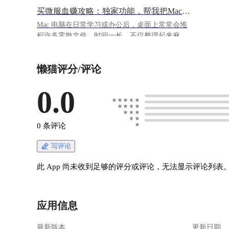
买微服血赚攻略：独家功能，帮我把Mac电脑桌面文件整理一下并发PPT到Windows上
Mac 电脑在日常学习或办公后，桌面上常常会堆
积许多零散文件。时间一长，不仅整理起来麻
烦，也会影响使用效率。为了更方便地管理桌面
文件，并在不同设备或系统之间快速传输文件，
懒猫评分/评论
可以使用小龙猫的新技能来完成桌面整理、文件
传输等操作： 使用到的应用：
https://appstore.lazycat.cloud/#/shop/detail/cloud.laz
0.0
ycat.totoro
https://appstore.lazycat.cloud/#/shop/detail/cloud.laz
ycat.app.lazycat-filedrop-skill 首先确认"允许访问
0 条评论
本地系统"这个开关是打开的： ![Pasted image
20260527164925.png](https://lzc-playground-
写评论
1301583638.cos.ap-
chengdu.myqcloud.com/guidelines/1369/3ed38f16-
此 App 尚未收到足够的评分或评论，无法显示评论列表
01c3-412b-979d-9e1d5fd9b43e.png "Pasted image
20260527164925.png") ![Pasted image
20260527163254.png](https://lzc-playground-
应用信息
1301583638.cos.ap-
chengdu.myqcloud.com/guidelines/1369/e600d5ea-
最新版本
更新日期
bbcc-4e00-866e-8d96f834749b.png "Pasted image