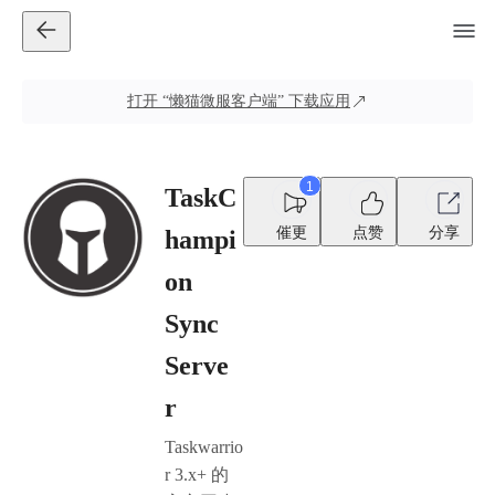
打开
“懒猫微服客户端”
下载应用
1
TaskC
催更
点赞
分享
hampi
on
Sync
Serve
r
Taskwarrio
r 3.x+ 的