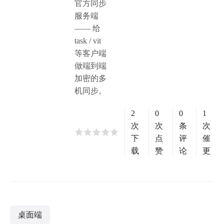
官方同步
服务端
—— 给
task / vit
等客户端
做端到端
加密的多
机同步。
2
0
0
1
次
次
条
次
下
点
评
催
载
赞
论
更
桌面端