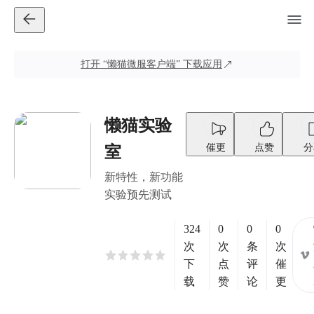
打开
“懒猫微服客户端”
下载应用
懒猫实验
催更
点赞
分
室
新特性，新功能
实验预先测试
324
0
0
0
次
次
条
次
下
点
评
催
载
赞
论
更