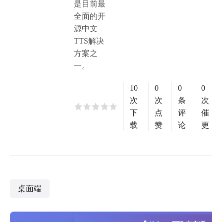
是目前最
全面的开
源中文
TTS解决
方案之
一。
10
0
0
0
次
次
条
次
下
点
评
催
载
赞
论
更
桌面端