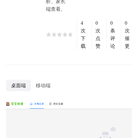
析、家长
端查看。
4
0
0
0
次
次
条
次
下
点
评
催
载
赞
论
更
桌面端
移动端