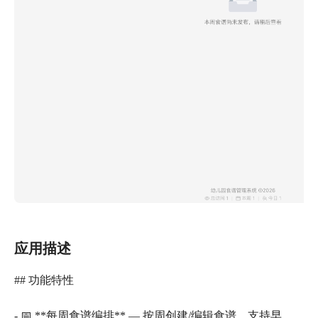
应用描述
## 功能特性
- 📅 **每周食谱编排** — 按周创建/编辑食谱，支持早