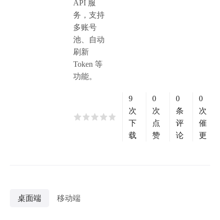
API 服
务，支持
多账号
池、自动
刷新
Token 等
功能。
9
0
0
0
次
次
条
次
下
点
评
催
载
赞
论
更
桌面端
移动端