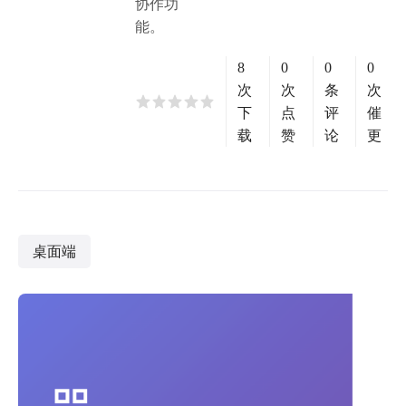
协作功
能。
8
0
0
0
次
次
条
次
下
点
评
催
载
赞
论
更
桌面端