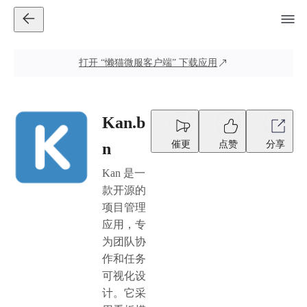
打开
“懒猫微服客户端”
下载应用
Kan.b
催更
点赞
分享
n
Kan 是一
款开源的
项目管理
应用，专
为团队协
作和任务
可视化设
计。它采