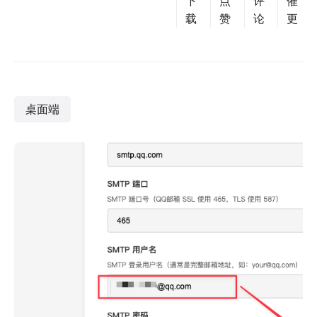
下
点
评
催
载
赞
论
更
桌面端