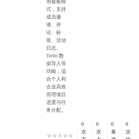
用看板模
式，支持
成员邀
请、评
论、标
签、活动
日志、
Trello 数
据导入等
功能，适
合个人和
企业高效
管理项目
进度与任
务分配。
0
0
0
0
次
次
条
次