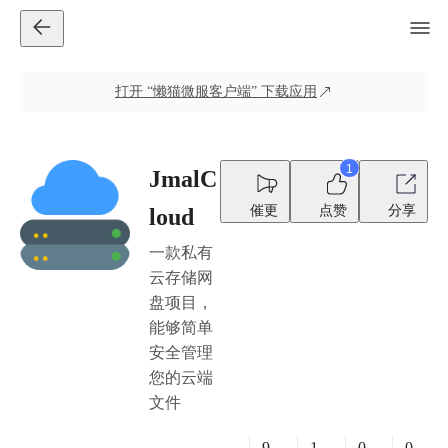
打开
“懒猫微服客户端”
下载应用
1
JmalC
催更
点赞
分享
loud
一款私有
云存储网
盘项目，
能够简单
安全管理
您的云端
文件
9
1
0
0