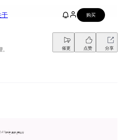
关于
购买
催更
点赞
分享
理。