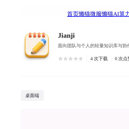
首页
懒猫微服
懒猫AI算
Jianji
面向团队与个人的轻量知识库与协
4 次下载
0 次点
桌面端