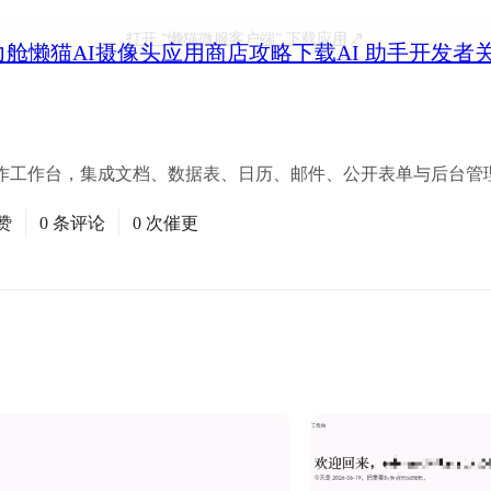
打开
“懒猫微服客户端”
下载应用
力舱
懒猫AI摄像头
应用商店
攻略
下载
AI 助手
开发者
作工作台，集成文档、数据表、日历、邮件、公开表单与后台管
赞
0 条评论
0 次催更