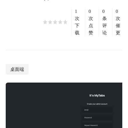
1
0
0
0
次
次
条
次
下
点
评
催
载
赞
论
更
桌面端