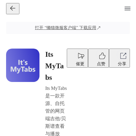
打开
“懒猫微服客户端”
下载应用
Its
催更
点赞
分享
MyTa
bs
Its MyTabs
是一款开
源、自托
管的网页
端吉他/贝
斯谱查看
与播放