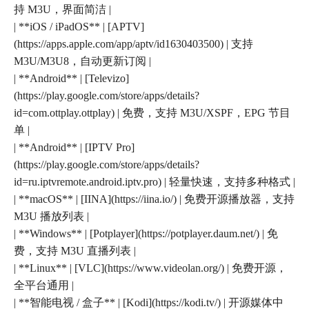
持 M3U，界面简洁 |
| **iOS / iPadOS** | [APTV]
(https://apps.apple.com/app/aptv/id1630403500) | 支持
M3U/M3U8，自动更新订阅 |
| **Android** | [Televizo]
(https://play.google.com/store/apps/details?
id=com.ottplay.ottplay) | 免费，支持 M3U/XSPF，EPG 节目
单 |
| **Android** | [IPTV Pro]
(https://play.google.com/store/apps/details?
id=ru.iptvremote.android.iptv.pro) | 轻量快速，支持多种格式 |
| **macOS** | [IINA](https://iina.io/) | 免费开源播放器，支持
M3U 播放列表 |
| **Windows** | [Potplayer](https://potplayer.daum.net/) | 免
费，支持 M3U 直播列表 |
| **Linux** | [VLC](https://www.videolan.org/) | 免费开源，
全平台通用 |
| **智能电视 / 盒子** | [Kodi](https://kodi.tv/) | 开源媒体中