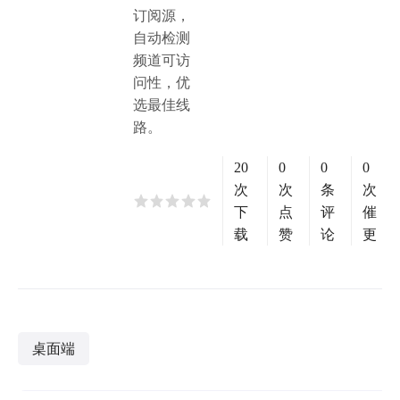
订阅源，
自动检测
频道可访
问性，优
选最佳线
路。
20
0
0
0
次
次
条
次
下
点
评
催
载
赞
论
更
桌面端