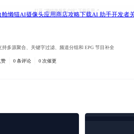
打开
“懒猫微服客户端”
下载应用
力舱
懒猫AI摄像头
应用商店
攻略
下载
AI 助手
开发者
，支持多源聚合、关键字过滤、频道分组和 EPG 节目补全
点赞
0 条评论
0 次催更