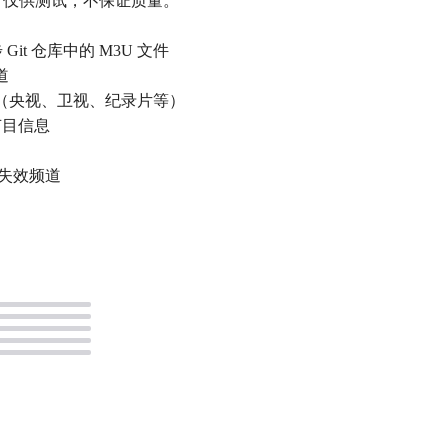
测试地址，仅供测试，不保证质量。
Git 仓库中的 M3U 文件
道
分组（央视、卫视、纪录片等）
和节目信息
用失效频道
。