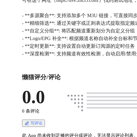
可在这个网址（https://live.zhi35.com/）找到
- **多源聚合**: 支持添加多个 M3U 链接，可直接同步 
- **精细筛选**: 通过关键字或正则表达式提取指定频
- **自定义分组**: 将匹配频道重新划分为自定义
- **Logo/EPG 补全**: 根据频道名称自动补全台标
- **定时更新**: 支持设置自动更新订阅源的定时任务
- **深度检测**: 支持频道有效性检测，自动启用/禁
懒猫评分/评论
0.0
0 条评论
写评论
此 App 尚未收到足够的评分或评论，无法显示评论列表