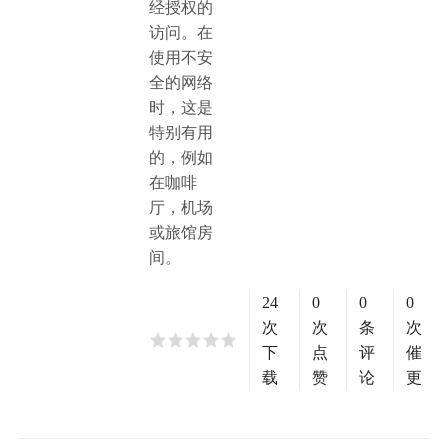
经授权的
访问。在
使用不安
全的网络
时，这是
特别有用
的，例如
在咖啡
厅，机场
或旅馆房
间。
24
0
0
0
次
次
条
次
下
点
评
催
载
赞
论
更