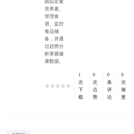
跟踪宏量
营养素、
管理食
谱、监控
食品储
备，并通
过趋势分
析掌握健
康数据。
1
0
0
0
次
次
条
次
下
点
评
催
载
赞
论
更