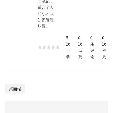
理笔记，
适合个人
和小团队
知识管理
场景。
5
0
0
0
次
次
条
次
下
点
评
催
载
赞
论
更
桌面端