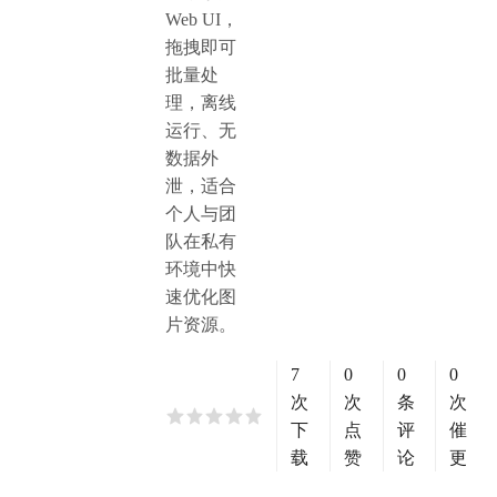
Web UI，
拖拽即可
批量处
理，离线
运行、无
数据外
泄，适合
个人与团
队在私有
环境中快
速优化图
片资源。
7
0
0
0
次
次
条
次
下
点
评
催
载
赞
论
更