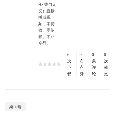
Hz 或自定
义）直接
拼成视
频，零特
效、零依
赖、零命
令行。
6
0
0
0
次
次
条
次
下
点
评
催
载
赞
论
更
桌面端