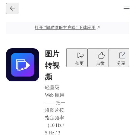
打开
“懒猫微服客户端”
下载应用
图片
催更
点赞
分享
转视
频
轻量级
Web 应用
—— 把一
堆图片按
指定频率
（10 Hz /
5 Hz / 3