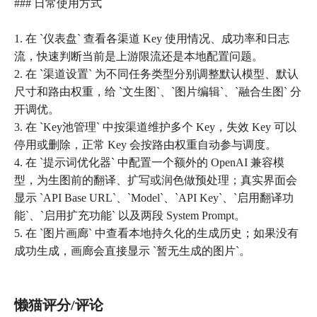
### 日常使用方式
1. 在 `仪表盘` 查看各渠道 Key 使用情况、成功率和日志
流，快速判断当前是上游限流还是本地配置问题。
2. 在 `渠道设置` 为不同任务类型分别调整默认模型、默认
尺寸和路由权重，给 `文生图`、`图片编辑`、`融合生图` 分
开调优。
3. 在 `Key池管理` 中按渠道维护多个 Key，失效 Key 可以
停用或删除，正常 Key 会按路由权重自动参与调度。
4. 在 `提示词优化器` 中配置一个额外的 OpenAI 兼容模
型，为生图前的翻译、扩写或润色做预处理；真实界面会
显示 `API Base URL`、`Model`、`API Key`、`启用翻译功
能`、`启用扩充功能` 以及两段 System Prompt。
5. 在 `图片画廊` 中查看本地持久化的生成历史；如果没有
成功生成，画廊会直接显示 `暂无生成的图片`。
懒猫评分/评论