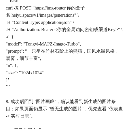
```bash
curl -X POST "https://img-router.你的盒子
名.heiyu.space/v1/images/generations" \
-H "Content-Type: application/json" \
-H "Authorization: Bearer <你的全局访问密钥或渠道Key>" \
-d '{
"model": "Tongyi-MAI/Z-Image-Turbo",
"prompt": "一只坐在竹林石阶上的熊猫，国风水墨风格，
晨雾，细节丰富",
"n": 1,
"size": "1024x1024"
}'
```
8. 成功后回到 `图片画廊`，确认能看到新生成的图片条
目；如果页面仍显示 `暂无生成的图片`，优先查看 `仪表盘
-> 实时日志`。