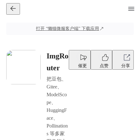
打开
“懒猫微服客户端”
下载应用
ImgRo
催更
点赞
分享
uter
把豆包、
Gitee、
ModelSco
pe、
HuggingF
ace、
Pollination
s 等多家