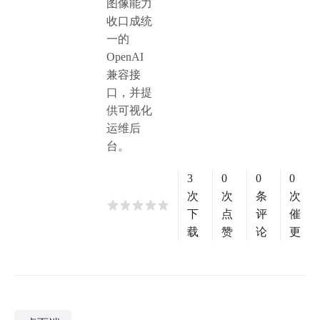
图像能力
收口成统
一的
OpenAI
兼容接
口，并提
供可视化
运维后
台。
3
0
0
0
次
次
条
次
下
点
评
催
载
赞
论
更