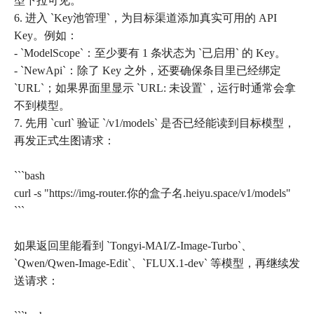
型下拉可见。
6. 进入 `Key池管理`，为目标渠道添加真实可用的 API
Key。例如：
- `ModelScope`：至少要有 1 条状态为 `已启用` 的 Key。
- `NewApi`：除了 Key 之外，还要确保条目里已经绑定
`URL`；如果界面里显示 `URL: 未设置`，运行时通常会拿
不到模型。
7. 先用 `curl` 验证 `/v1/models` 是否已经能读到目标模型，
再发正式生图请求：
```bash
curl -s "https://img-router.你的盒子名.heiyu.space/v1/models"
```
如果返回里能看到 `Tongyi-MAI/Z-Image-Turbo`、
`Qwen/Qwen-Image-Edit`、`FLUX.1-dev` 等模型，再继续发
送请求：