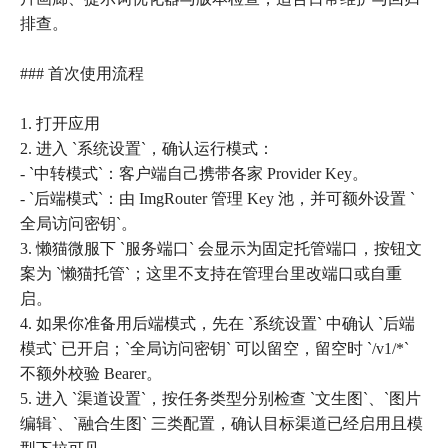
排查。
### 首次使用流程
1. 打开应用
2. 进入 `系统设置`，确认运行模式：
- `中转模式`：客户端自己携带各家 Provider Key。
- `后端模式`：由 ImgRouter 管理 Key 池，并可额外设置 `
全局访问密钥`。
3. 懒猫微服下 `服务端口` 会显示为固定托管端口，按钮文
案为 `懒猫托管`；这里不支持在管理台里改端口或自重
启。
4. 如果你准备用后端模式，先在 `系统设置` 中确认 `后端
模式` 已开启；`全局访问密钥` 可以留空，留空时 `/v1/*`
不额外校验 Bearer。
5. 进入 `渠道设置`，按任务类型分别检查 `文生图`、`图片
编辑`、`融合生图` 三类配置，确认目标渠道已经启用且模