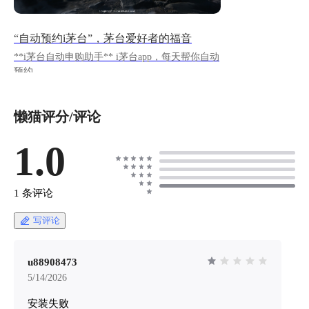
“自动预约i茅台”，茅台爱好者的福音
**i茅台自动申购助手** i茅台app，每天帮你自动
预约
https://appstore.lazycat.cloud/#/shop/detail/cloud.laz
ycat.app.imaotai **简明教程：** 用默认的用户名
懒猫评分/评论
和密码登录（在应用的介绍中有） >说明：如果
打开应用有报错，就退出过1分钟再打开 !
[wechat_2025-08-02_192807_971.png](https://lzc-
1.0
playground-1301583638.cos.ap-
chengdu.myqcloud.com/guidelines/633/8059a7c4-
cf44-45b3-b92c-ffa80543519d.png "wechat_2025-
1 条评论
08-02_192807_971.png") **添加i茅台用户** 进
入"i茅台-用户管理"，点击添加账号，输入在i茅
写评论
台app上已经注册的手机号，配合短信验证码，完
成添加用户 ![wechat_2025-08-
02_192540_125.png](https://lzc-playground-
u88908473
1301583638.cos.ap-
5/14/2026
chengdu.myqcloud.com/guidelines/633/62032041-
安装失败
3cd8-474b-9dbe-5f1ba1de94ae.png "wechat_2025-