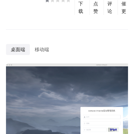
下
点
评
催
载
赞
论
更
桌面端
移动端