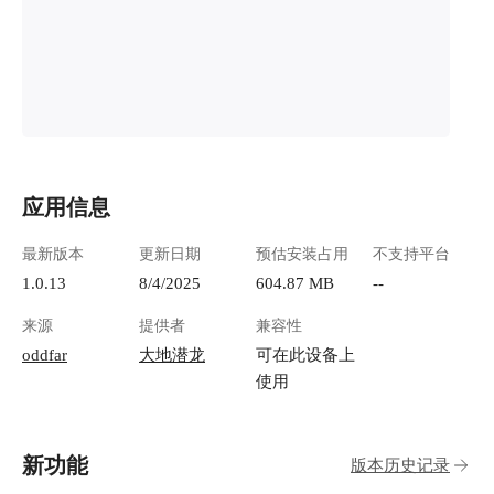
08-02_192540_125.png") **确定要预约的门店**
进入"i茅台-门店列表"，查找自己想要预约的门
店，并记住商品id（商品id就是门店id） !
[wechat_2025-08-02_192959_722.png](https://lzc-
playground-1301583638.cos.ap-
chengdu.myqcloud.com/guidelines/633/75d9e68b-
ab6e-4308-8697-3cd2842d61ed.png "wechat_2025-
08-02_192959_722.png") **修改预约信息** 回
到"i茅台-用户管理"，点击用户信息后边的修改
应用信息
按钮 ![wechat_2025-08-02_191911_052.png]
(https://lzc-playground-1301583638.cos.ap-
最新版本
更新日期
预估安装占用
不支持平台
chengdu.myqcloud.com/guidelines/633/b75a6b41-
1.0.13
8/4/2025
604.87 MB
--
37b8-42ef-a021-c842eab9329e.png "wechat_2025-
08-02_191911_052.png") 字段说明 **预约code** -
来源
提供者
兼容性
就是要预约的产品，下拉选择即可 **分钟** -
oddfar
大地潜龙
可在此设备上
5（9点加上这里的值，5就代表9:05分执行预约动
使用
作） **随机时间预约** - 正常（每天预约成功后
会修改分钟字段的值） - 停用（每天固定时间执
行预约动作） **类型** - 两个选项，预约本市出
货量最大的店和预约附近的门店 **门店商品ID**
新功能
版本历史记录
- 上边查询到的门店地址（如果这个值留空，就