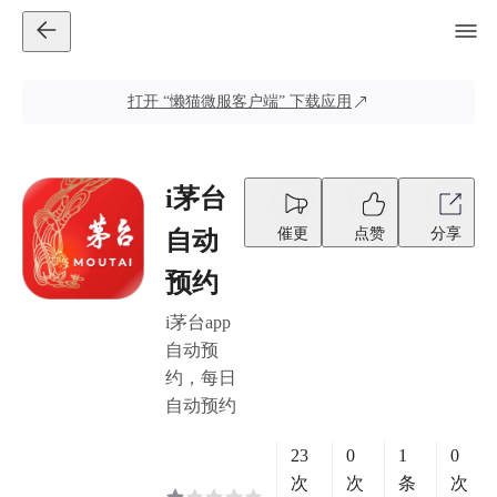
打开
“懒猫微服客户端”
下载应用
i茅台
催更
点赞
分享
自动
预约
i茅台app
自动预
约，每日
自动预约
23
0
1
0
次
次
条
次