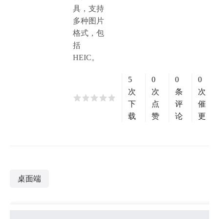
具，支持
多种图片
格式，包
括
HEIC。
5
0
0
0
次
次
条
次
下
点
评
催
载
赞
论
更
桌面端