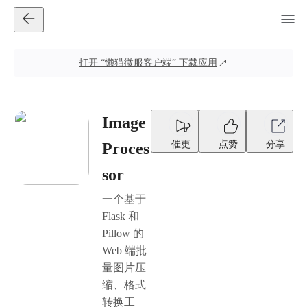
打开
“懒猫微服客户端”
下载应用
Image
催更
点赞
分享
Proces
sor
一个基于
Flask 和
Pillow 的
Web 端批
量图片压
缩、格式
转换工