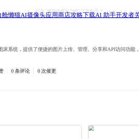
打开
“懒猫微服客户端”
下载应用
力舱
懒猫AI摄像头
应用商店
攻略
下载
AI 助手
开发者
现代化图床系统，提供了便捷的图片上传、管理、分享和API访问功
赞
0 条评论
0 次催更