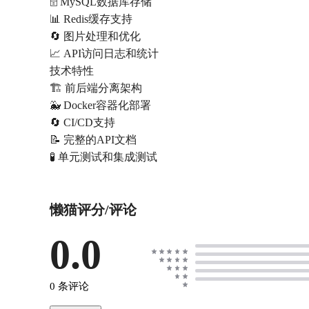
🗄️ MySQL数据库存储
📊 Redis缓存支持
🔄 图片处理和优化
📈 API访问日志和统计
技术特性
🏗️ 前后端分离架构
🐳 Docker容器化部署
🔄 CI/CD支持
📝 完整的API文档
🧪 单元测试和集成测试
懒猫评分/评论
0.0
0 条评论