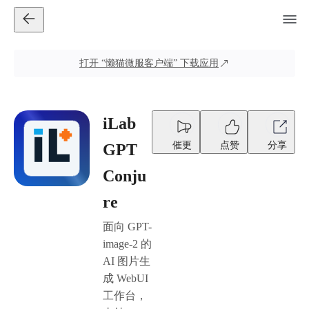
打开
“懒猫微服客户端”
下载应用
iLab
催更
点赞
分享
GPT
Conju
re
面向 GPT-
image-2 的
AI 图片生
成 WebUI
工作台，