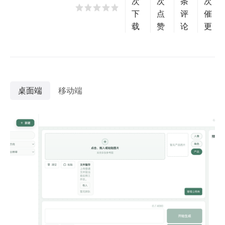
次
次
条
次
下
点
评
催
载
赞
论
更
桌面端
移动端