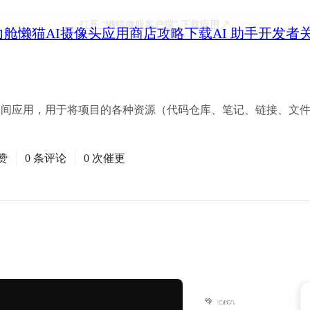
打开
“懒猫微服客户端”
下载应用
力舱
懒猫AI摄像头
应用商店
攻略
下载
AI 助手
开发者
工作空间应用，用于将项目的各种资源（代码仓库、笔记、链接、文
赞
0 条评论
0 次催更