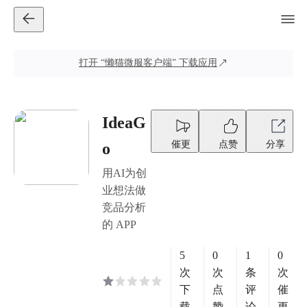
打开
“懒猫微服客户端”
下载应用
IdeaG
催更
点赞
分享
o
用AI为创
业想法做
竞品分析
的 APP
5
0
1
0
次
次
条
次
下
点
评
催
载
赞
论
更