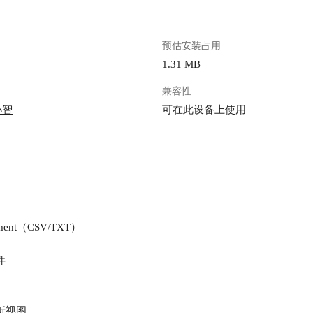
预估安装占用
1.31 MB
兼容性
小智
可在此设备上使用
tement（CSV/TXT）
件
析视图