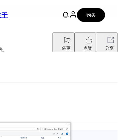
关于
购买
催更
点赞
分享
报表。