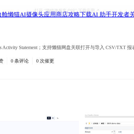
打开
“懒猫微服客户端”
下载应用
力舱
懒猫AI摄像头
应用商店
攻略
下载
AI 助手
开发者
ers Activity Statement；支持懒猫网盘关联打开与导入 CSV/TXT 
赞
0 条评论
0 次催更