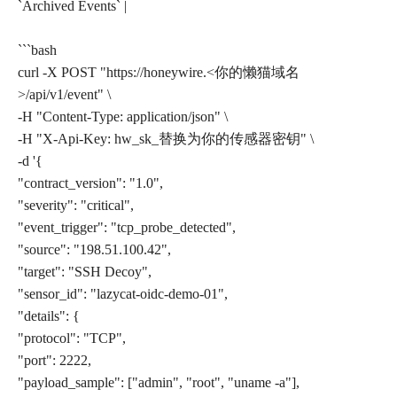
`Archived Events` |
```bash
curl -X POST "https://honeywire.<你的懒猫域名
>/api/v1/event" \
-H "Content-Type: application/json" \
-H "X-Api-Key: hw_sk_替换为你的传感器密钥" \
-d '{
"contract_version": "1.0",
"severity": "critical",
"event_trigger": "tcp_probe_detected",
"source": "198.51.100.42",
"target": "SSH Decoy",
"sensor_id": "lazycat-oidc-demo-01",
"details": {
"protocol": "TCP",
"port": 2222,
"payload_sample": ["admin", "root", "uname -a"],