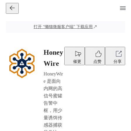
打开
“懒猫微服客户端”
下载应用
Honey
催更
点赞
分享
Wire
HoneyWir
e 是面向
内网的高
信号蜜罐
告警中
枢，用少
量诱饵传
感器捕获