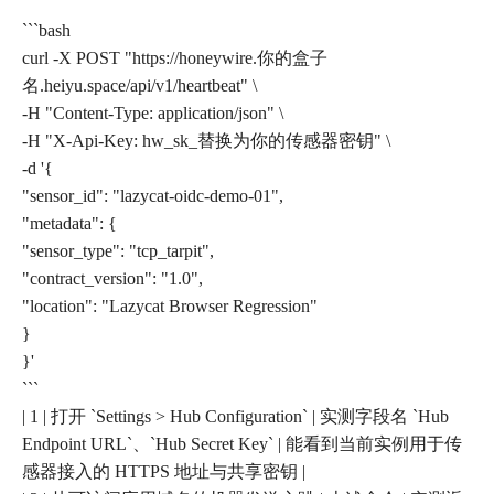
```bash
curl -X POST "https://honeywire.你的盒子
名.heiyu.space/api/v1/heartbeat" \
-H "Content-Type: application/json" \
-H "X-Api-Key: hw_sk_替换为你的传感器密钥" \
-d '{
"sensor_id": "lazycat-oidc-demo-01",
"metadata": {
"sensor_type": "tcp_tarpit",
"contract_version": "1.0",
"location": "Lazycat Browser Regression"
}
}'
```
| 1 | 打开 `Settings > Hub Configuration` | 实测字段名 `Hub
Endpoint URL`、`Hub Secret Key` | 能看到当前实例用于传
感器接入的 HTTPS 地址与共享密钥 |