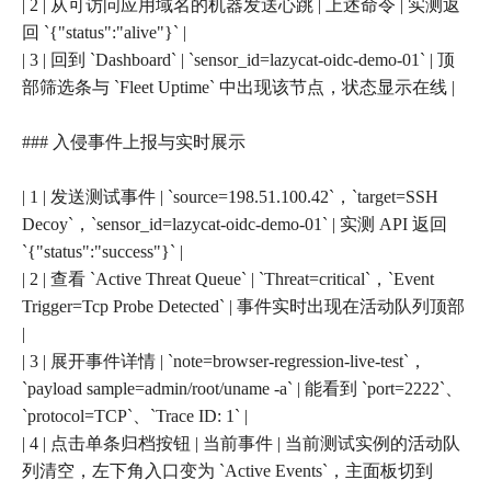
| 2 | 从可访问应用域名的机器发送心跳 | 上述命令 | 实测返
回 `{"status":"alive"}` |
| 3 | 回到 `Dashboard` | `sensor_id=lazycat-oidc-demo-01` | 顶
部筛选条与 `Fleet Uptime` 中出现该节点，状态显示在线 |
### 入侵事件上报与实时展示
| 1 | 发送测试事件 | `source=198.51.100.42`，`target=SSH
Decoy`，`sensor_id=lazycat-oidc-demo-01` | 实测 API 返回
`{"status":"success"}` |
| 2 | 查看 `Active Threat Queue` | `Threat=critical`，`Event
Trigger=Tcp Probe Detected` | 事件实时出现在活动队列顶部
|
| 3 | 展开事件详情 | `note=browser-regression-live-test`，
`payload sample=admin/root/uname -a` | 能看到 `port=2222`、
`protocol=TCP`、`Trace ID: 1` |
| 4 | 点击单条归档按钮 | 当前事件 | 当前测试实例的活动队
列清空，左下角入口变为 `Active Events`，主面板切到