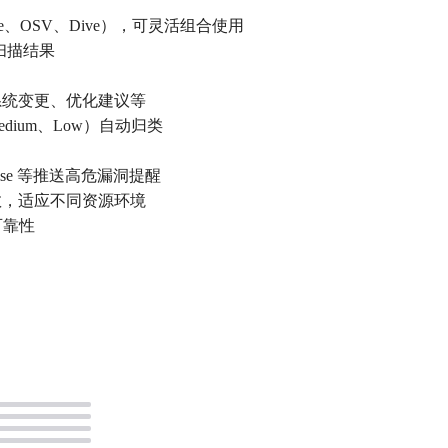
ckle、OSV、Dive），可灵活组合使用
扫描结果
系统变更、优化建议等
edium、Low）自动归类
prise 等推送高危漏洞提醒
数，适应不同资源环境
可靠性