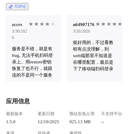
703d-4308-8bbd-b3f73cdfdf5f.png "image.png")
权限请求。AI 
写评论
**2. 在远程机器安装 Happy Cli** ```sh npm
了一个随时随地遥
install -g happy-coder ``` **3. 在远程机器运行
https://appstore.laz
Happy Cli** ```sh export
ycat.app.hapi --- ## 它和 Happy 有什么区别？ 很
zccrs
u64907176
HAPPY_SERVER_URL=https://happyserver.xxx.he
多人可能用过或者听说
3/30/202
3/26/2026
iyu.space export
(https://github.
6
挺好用的，不过看教
HAPPY_WEBAPP_URL=https://happyweb.xxx.hei
启发做的，但设计
服务是不错，就是有
yu.space # 启动 claude code happy # 启动 codex
程有点没理解，到
https://appstore.laz
happy codex ``` 把 `xxx` 替换成你的懒猫设备
bug, 无法手机扫码登
ycat.app.happycoder | 对比点 | Happy | HAPI | |--
web端那里不知道是
名。 **4. 在 Happy Web 中远程连接 Happy Cli**
--|---| | 架构 |
录上。用restore密钥
在哪里配置，最后是
首次启动 `happy`，我们会看到这个界面： !
先，包装 AI Agen
恢复了也不行，就跟
下了移动端扫码登录
[image.png](https://lzc-playground-
体验受影响 | 本地
连的不是同一个服务
的。求更新
1301583638.cos.ap-
终端体验 | 有变化
器似的。测试过官方
chengdu.myqcloud.com/guidelines/799/04a5854f-
多模型支持 | 主要是 Cla
的web端是可以的。
88b5-478c-8d5f-8ef2389892d8.png "image.png") 选
Codex / Gemini /
择 `Mobile App`，然后就会看到这样的界面： !
（需配置 ElevenLabs）| 更详细
应用信息
[image.png](https://lzc-playground-
这个[对比说明]
1301583638.cos.ap-
(https://github.com
最新版本
更新日期
预估安装占用
不支持平台
chengdu.myqcloud.com/guidelines/799/bf6ac05e-
why-hapi.md) 简单说：**如果你重度依赖终端，
1.5.0
12/10/2025
925.13 MB
--
9c18-4d29-92d3-d82841da6886.png "image.png")
喜欢在本地跑、只
复制红色框中的内容，回到 Web 界面中，点击
HAPI 更适合你。** --- ## 如何使用 应
来源
提供者
兼容性