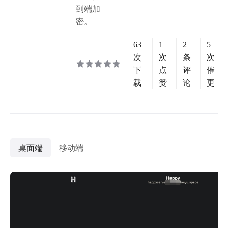
到端加
密。
63
1
2
5
次
次
条
次
下
点
评
催
载
赞
论
更
桌面端
移动端