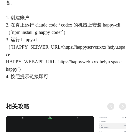
备。
1. 创建账户
2. 在真正运行 claude code / codex 的机器上安装 happy-cli
（`npm install -g happy-coder`）
3. 运行 happy-cli
（`HAPPY_SERVER_URL=https://happyserver.xxx.heiyu.spa
ce
HAPPY_WEBAPP_URL=https://happyweb.xxx.heiyu.space
happy`）
4. 按照提示链接即可
相关攻略