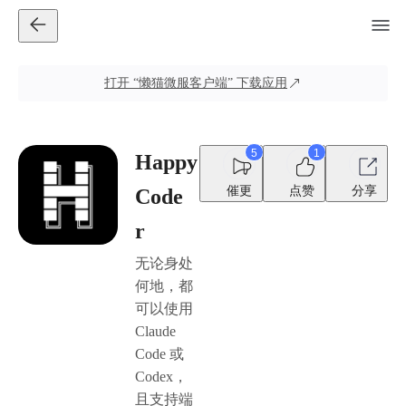
打开
“懒猫微服客户端”
下载应用
5
1
Happy
催更
点赞
分享
Code
r
无论身处
何地，都
可以使用
Claude
Code 或
Codex，
且支持端