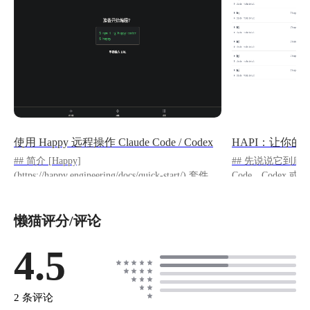
使用 Happy 远程操作 Claude Code / Codex
## 简介 [Happy]
## 先说说它到底解决了什么
(https://happy.engineering/docs/quick-start/) 套件
Code、Codex 或
（Web/iOS/Android + Server + Cli）可以让我们远
体验： 你让 AI 跑一个比较长的任务，然后……
程操作 Claude Code 和 Codex。 ## 步骤 **1. 在
你得一直守在电脑
懒猫评分/评论
懒猫微服安装 Happy Coder**
个操作要不要允许
https://appstore.lazycat.cloud/#/shop/detail/cloud.laz
门了，不知道任务
ycat.app.happycoder 里面整合了 Happy Web 和
4.5
等你确认某个权限，等了一
Happy Server，并自动设置好了 `serverUrl`。 !
是专门解决这个痛点的。** 
[image.png](https://lzc-playground-
单：在你本地电脑上
1301583638.cos.ap-
后不管你人在哪里
2 条评论
chengdu.myqcloud.com/guidelines/799/a57d254e-
浏览器——都能连