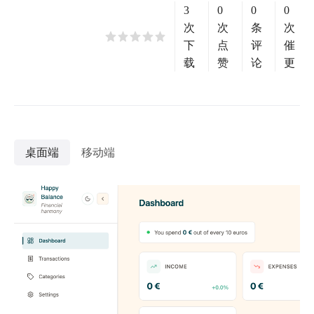
3
0
0
0
次
次
条
次
下
点
评
催
载
赞
论
更
桌面端
移动端