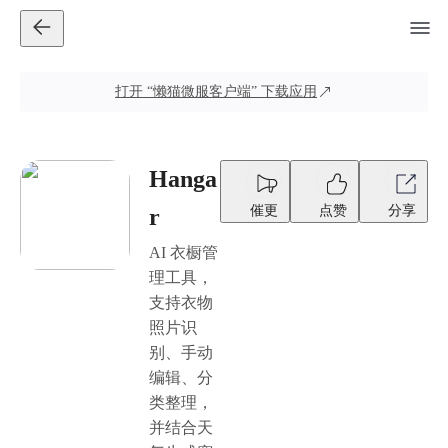
打开
“懒猫微服客户端”
下载应用
Hanga
催更
点赞
分享
r
AI 衣橱管
理工具，
支持衣物
照片识
别、手动
编辑、分
类整理，
并结合天