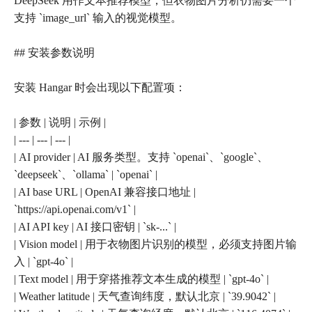
DeepSeek 用作文本推荐模型，但衣物图片分析仍需要一个
支持 `image_url` 输入的视觉模型。
## 安装参数说明
安装 Hangar 时会出现以下配置项：
| 参数 | 说明 | 示例 |
| --- | --- | --- |
| AI provider | AI 服务类型。支持 `openai`、`google`、
`deepseek`、`ollama` | `openai` |
| AI base URL | OpenAI 兼容接口地址 |
`https://api.openai.com/v1` |
| AI API key | AI 接口密钥 | `sk-...` |
| Vision model | 用于衣物图片识别的模型，必须支持图片输
入 | `gpt-4o` |
| Text model | 用于穿搭推荐文本生成的模型 | `gpt-4o` |
| Weather latitude | 天气查询纬度，默认北京 | `39.9042` |