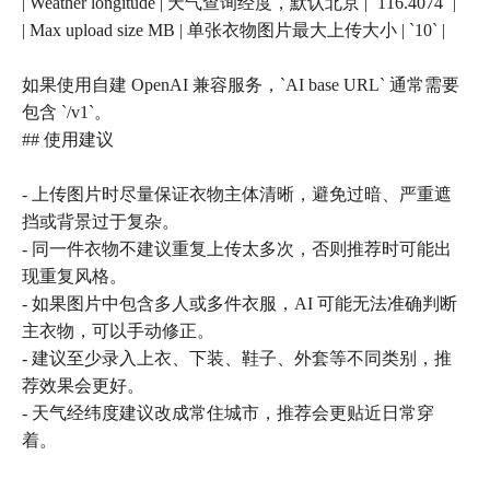
| Weather longitude | 天气查询经度，默认北京 | `116.4074` |
| Max upload size MB | 单张衣物图片最大上传大小 | `10` |
如果使用自建 OpenAI 兼容服务，`AI base URL` 通常需要
包含 `/v1`。
## 使用建议
- 上传图片时尽量保证衣物主体清晰，避免过暗、严重遮
挡或背景过于复杂。
- 同一件衣物不建议重复上传太多次，否则推荐时可能出
现重复风格。
- 如果图片中包含多人或多件衣服，AI 可能无法准确判断
主衣物，可以手动修正。
- 建议至少录入上衣、下装、鞋子、外套等不同类别，推
荐效果会更好。
- 天气经纬度建议改成常住城市，推荐会更贴近日常穿
着。