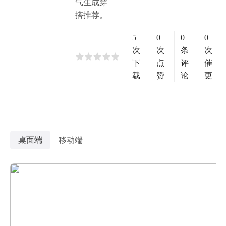
气生成穿
搭推荐。
5
0
0
0
次
次
条
次
下
点
评
催
载
赞
论
更
桌面端
移动端