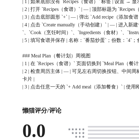
| 1 | 如果底部没有 `Recipes（食谱）` 标签 | 设置 → 显
| 2 | 打开 `Recipes（食谱）` | — | 顶部标题为 `Re
| 3 | 点击底部圆形 `+` | — | 弹出 `Add recipe（
| 4 | 点击 `Create manually（手动创建）` | — | 
`、`Cook（烹饪时间）`、`Ingredients（食材）`、`Instru
| 5 | 填写食谱并保存 | 名称：`番茄炒蛋`；份数：`
### Meal Plan（餐计划）周视图
| 1 | 在 `Recipes（食谱）` 页面切换到 `Meal Pla
| 2 | 检查周历主体 | — | 可见左右周切换按钮、中间周标题（如 `
卡片 |
| 3 | 点击任意一天的 `+ Add meal（添加餐食）
懒猫评分/评论
0.0