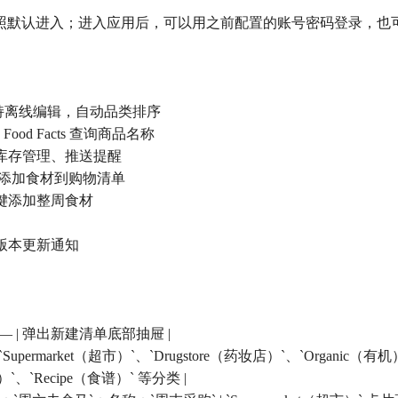
照默认进入；进入应用后，可以用之前配置的账号密码登录，也可
，支持离线编辑，自动品类排序
ood Facts 查询商品名称
、库存管理、推送提醒
一键添加食材到购物清单
一键添加整周食材
、版本更新通知
 | — | 弹出新建清单底部抽屉 |
、`Supermarket（超市）`、`Drugstore（药妆店）`、`Organic（
）`、`Recipe（食谱）` 等分类 |