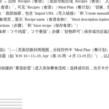
示 → 启用 `Recipes（食谱）` | 底部导航出现 `Recipes（食谱）` 入
cipes（食谱）`，可见 `Recipes（食谱） / Meal Plan（餐计划）` 切
添加食谱）` 底部抽屉，包含 `Import URL（导入链接）` 和 `Create man
进入新建食谱页，显示 `Recipe name（食谱名称)`、`Short descripti
ctions（步骤）` 和 `Save recipe（保存食谱）` |
4`；食材：`3 个鸡蛋`、`2 个番茄`；步骤：`炒熟即可` | 保存
n（餐计划）` | — | 页面切换到周视图，分段控件中 `Meal Plan（餐计划）
KW 16 • 13.-19. Apr（第 16 周 · 4 月 13-19 日）`），以及 
` | 使用刚创建的 `番茄炒蛋` | 进入添加餐食流程；选择成功后，当