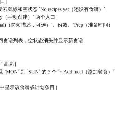
口 |
换、搜索图标和空状态 `No recipes yet（还没有食谱）` |
ually（手动创建）` 两个入口 |
on (optional)（简短描述，可选）`、份数、`Prep（准备时间）
成功后返回食谱列表，空状态消失并显示新食谱 |
` 高亮 |
`MON` 到 `SUN` 的 7 个 `+ Add meal（添加餐食）`
天卡片中显示该食谱或计划条目 |