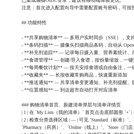
已集成懒猫OIDC登录，建议在移动端体验更优。
注意：首次进入配置向导中需要配置账号密码，可按
## 功能特性
- **共享购物清单** — 多用户实时同步（SSE）
- **条码扫描** — 摄像头扫描商品条码，自动从 Open F
- **补充剂追踪** — 记录每日摄入量、营养素统计
- **食谱管理** — 创建/导入食谱，按份量缩放，
- **每周餐饮计划** — 按天安排食谱或自由备注，
- **收藏夹** — 长按收藏常购商品，快速重新添加
- **推送通知** — 共享清单变更通知、补充剂提醒
- **位置感知** — 到达超市自动打开对应清单
### 购物清单首页、新建清单弹层与清单详情页
| 1 | 在 `My Lists（我的清单）` 首页点击底部圆形 `+`
| 2 | 检查分类选择区域 | — | 可见 `Standard（标准）`
`Pharmacy（药房）`、`Online（线上）`、`Store（门店