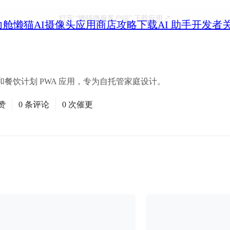
打开
“懒猫微服客户端”
下载应用
力舱
懒猫AI摄像头
应用商店
攻略
下载
AI 助手
开发者
餐饮计划 PWA 应用，专为自托管家庭设计。
赞
0 条评论
0 次催更