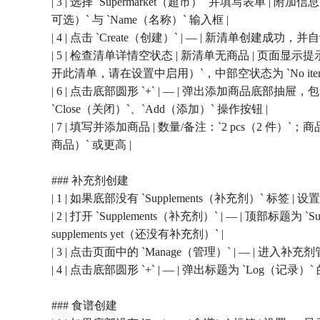
| 3 | 选择 `Supermarket（超市）` 并填写表单 | 附加
可选）` 与 `Name（名称）` 输入框 |
| 4 | 点击 `Create（创建）` | — | 新清单创建成
| 5 | 检查清单详情空状态 | 新清单无商品 | 页面显示提示横幅 `Tip: G
开此清单，请在设置中启用）`，中部空状态为 `No items yet
| 6 | 点击底部圆形 `+` | — | 弹出添加商品底部抽屉，包含 `
`Close（关闭）`、`Add（添加）` 操作按钮 |
| 7 | 填写并添加商品 | 数量/备注：`2 pcs（2 件）`；
商品）` 或更高 |
### 补充剂创建
| 1 | 如果底部没有 `Supplements（补充剂）` 标签 | 设
| 2 | 打开 `Supplements（补充剂）` | — | 顶部标题
supplements yet（还没有补充剂）` |
| 3 | 点击页面中的 `Manage（管理）` | — | 进
| 4 | 点击底部圆形 `+` | — | 弹出标题为 `Log（记
### 食谱创建