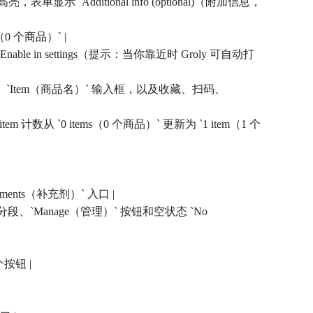
表单显示 `Additional info (optional)（附加信息，
0 个商品）` |
rby. Enable in settings（提示：当你靠近时 Groly 可自动打
 件、1 升）`、`Item（商品名）` 输入框，以及收藏、扫码、
数从 `0 items（0 个商品）` 更新为 `1 item（1 个
ements（补充剂）` 入口 |
历史）` 分段、`Manage（管理）` 按钮和空状态 `No
个按钮 |