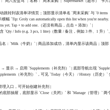
信息：`周六去盒马`；名称：`周末采购` | `Supermarket（超市）` 卡片高亮，
功，并自动跳转到该清单详情页；顶部显示清单名 `周末采购` 与 `0 items（
roly can automatically open this list when you're nea
. Tap + to add one.（还没有商品，点击 + 添加）` |
Qty / Info (e.g. 3 pcs, 1 litre)（数量 / 备注，例如 3
商品名：`Milk（牛奶）` | 商品添加成功，清单内显示该商品；顶部 item 计
置 → 显示 → 启用 `Supplements（补充剂）` | 底部导航出现 `Suppl
为 `Supplements（补充剂）`，可见 `Today（今天） / History（
入补充剂管理入口，可开始创建补充剂 |
录）` 的底部抽屉，底部显示 `Close（关闭）` 和 `Manage（管理）` 两