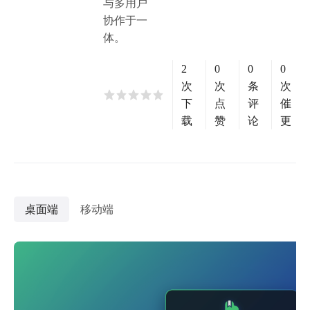
与多用户
协作于一
体。
2
0
0
0
次
次
条
次
下
点
评
催
载
赞
论
更
桌面端
移动端