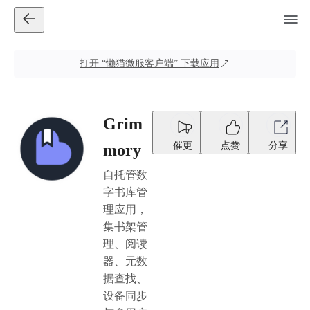
打开
“懒猫微服客户端”
下载应用
Grim
催更
点赞
分享
mory
自托管数
字书库管
理应用，
集书架管
理、阅读
器、元数
据查找、
设备同步