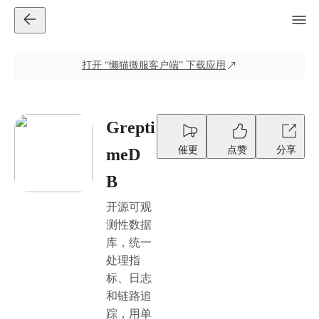
打开
“懒猫微服客户端”
下载应用
Grepti
催更
点赞
分享
meD
B
开源可观
测性数据
库，统一
处理指
标、日志
和链路追
踪，用单