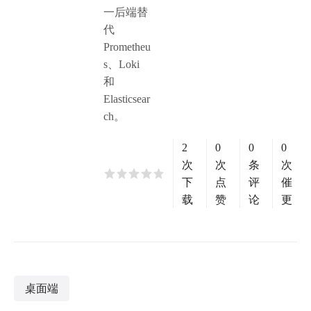
一后端替
代
Prometheu
s、Loki
和
Elasticsear
ch。
2
0
0
0
次
次
条
次
下
点
评
催
载
赞
论
更
桌面端