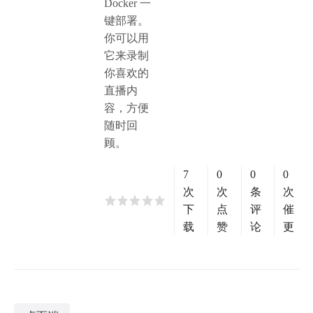
Docker 一
键部署。
你可以用
它来录制
你喜欢的
直播内
容，方便
随时回
顾。
7
0
0
0
次
次
条
次
下
点
评
催
载
赞
论
更