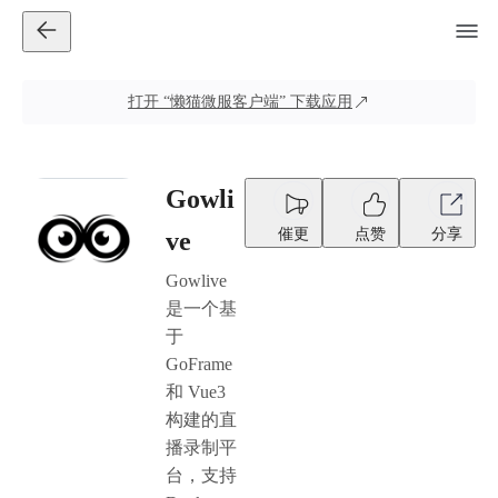
打开
“懒猫微服客户端”
下载应用
Gowli
催更
点赞
分享
ve
Gowlive
是一个基
于
GoFrame
和 Vue3
构建的直
播录制平
台，支持