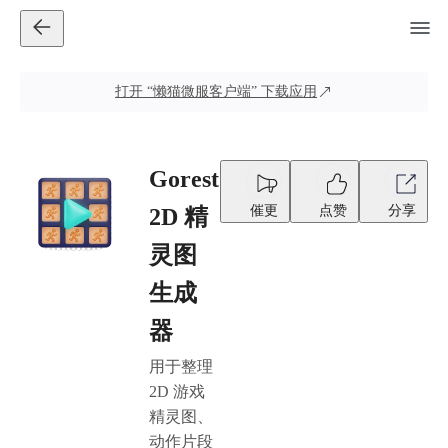
打开
“懒猫微服客户端”
下载应用
Gorest
催更
点赞
分享
2D 精
灵图
生成
器
用于整理
2D 游戏
精灵图、
动作片段