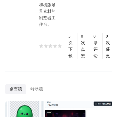
和横版场
景素材的
浏览器工
作台。
3
0
0
0
次
次
条
次
下
点
评
催
载
赞
论
更
桌面端
移动端