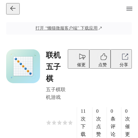
打开
“懒猫微服客户端”
下载应用
联机
催更
点赞
分享
五子
棋
五子棋联
机游戏
11
0
0
0
次
次
条
次
下
点
评
催
载
赞
论
更