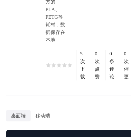
方的
PLA、
PETG等
耗材，数
据保存在
本地
5
0
0
0
次
次
条
次
下
点
评
催
载
赞
论
更
桌面端
移动端