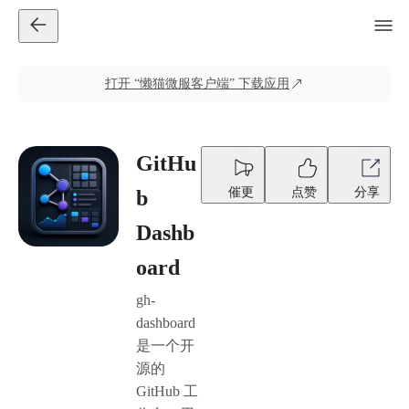
打开
“懒猫微服客户端”
下载应用
GitHu
催更
点赞
分享
b
Dashb
oard
gh-
dashboard
是一个开
源的
GitHub 工