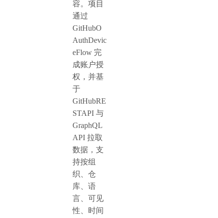
容。项目
通过
GitHubO
AuthDevic
eFlow 完
成账户授
权，并基
于
GitHubRE
STAPI 与
GraphQL
API 拉取
数据，支
持按组
织、仓
库、语
言、可见
性、时间