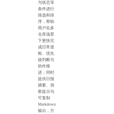
与状态等
条件进行
筛选和排
序，帮助
用户在多
仓库场景
下更快完
成日常巡
检、优先
级判断与
协作推
进；同时
提供日报
摘要、洞
察提示与
可复制
Markdown
输出，方