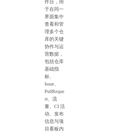
作台，用
于在同一
界面集中
查看和管
理多个仓
库的关键
协作与运
营数据，
包括仓库
基础指
标、
Issue、
PullReque
st、流
量、CI 活
动、发布
信息与项
目看板内