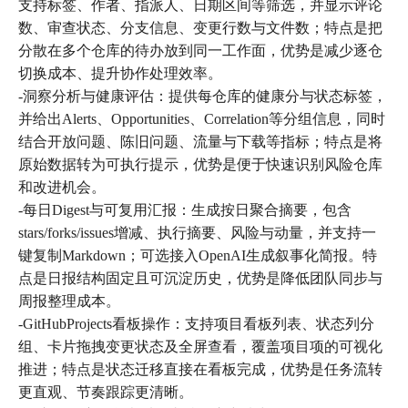
支持标签、作者、指派人、日期区间等筛选，并显示评论
数、审查状态、分支信息、变更行数与文件数；特点是把
分散在多个仓库的待办放到同一工作面，优势是减少逐仓
切换成本、提升协作处理效率。
-洞察分析与健康评估：提供每仓库的健康分与状态标签，
并给出Alerts、Opportunities、Correlation等分组信息，同时
结合开放问题、陈旧问题、流量与下载等指标；特点是将
原始数据转为可执行提示，优势是便于快速识别风险仓库
和改进机会。
-每日Digest与可复用汇报：生成按日聚合摘要，包含
stars/forks/issues增减、执行摘要、风险与动量，并支持一
键复制Markdown；可选接入OpenAI生成叙事化简报。特
点是日报结构固定且可沉淀历史，优势是降低团队同步与
周报整理成本。
-GitHubProjects看板操作：支持项目看板列表、状态列分
组、卡片拖拽变更状态及全屏查看，覆盖项目项的可视化
推进；特点是状态迁移直接在看板完成，优势是任务流转
更直观、节奏跟踪更清晰。