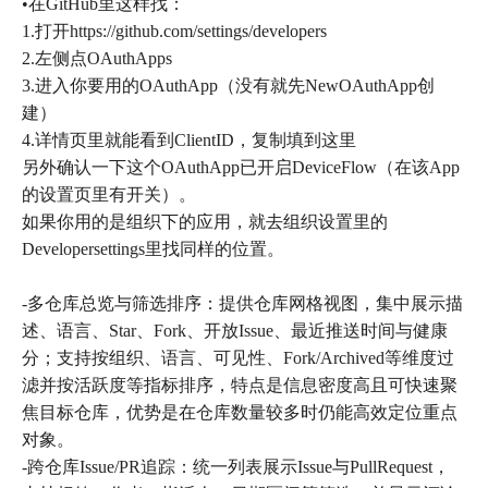
•在GitHub里这样找：
1.打开https://github.com/settings/developers
2.左侧点OAuthApps
3.进入你要用的OAuthApp（没有就先NewOAuthApp创
建）
4.详情页里就能看到ClientID，复制填到这里
另外确认一下这个OAuthApp已开启DeviceFlow（在该App
的设置页里有开关）。
如果你用的是组织下的应用，就去组织设置里的
Developersettings里找同样的位置。
-多仓库总览与筛选排序：提供仓库网格视图，集中展示描
述、语言、Star、Fork、开放Issue、最近推送时间与健康
分；支持按组织、语言、可见性、Fork/Archived等维度过
滤并按活跃度等指标排序，特点是信息密度高且可快速聚
焦目标仓库，优势是在仓库数量较多时仍能高效定位重点
对象。
-跨仓库Issue/PR追踪：统一列表展示Issue与PullRequest，