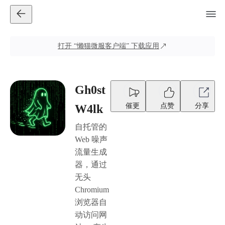
打开
“懒猫微服客户端”
下载应用
Gh0st
催更
点赞
分享
W4lk
自托管的
Web 噪声
流量生成
器，通过
无头
Chromium
浏览器自
动访问网