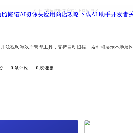
打开
“懒猫微服客户端”
下载应用
力舱
懒猫AI摄像头
应用商店
攻略
下载
AI 助手
开发者
ellyfin 的开源视频游戏库管理工具，支持自动扫描、索引和展示本
赞
0 条评论
0 次催更