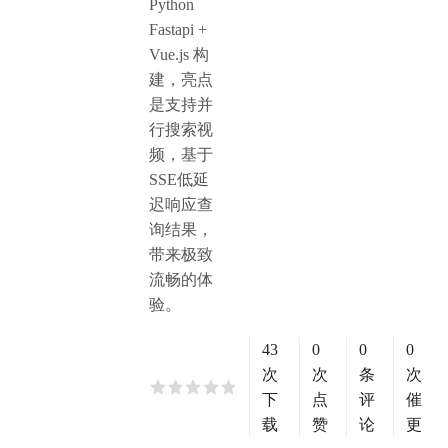
Python
Fastapi +
Vue.js 构
建，亮点
是支持并
行搜索视
频，基于
SSE低延
迟响应查
询结果，
带来极致
流畅的体
验。
43
0
0
0
次
次
条
次
下
点
评
催
载
赞
论
更