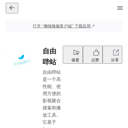
打开
“懒猫微服客户端”
下载应用
自由
催更
点赞
分享
哔站
自由哔站
是一个高
性能、使
用方便的
影视聚合
搜索和播
放工具。
它基于