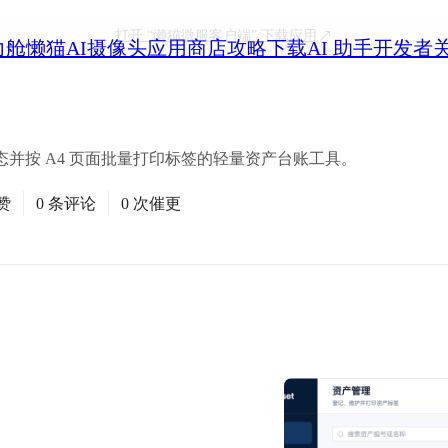
打开
“懒猫微服客户端”
下载应用
力舱
懒猫AI摄像头
应用商店
攻略
下载
AI 助手
开发者
并按 A4 页面批量打印标签的轻量资产台账工具。
赞
0 条评论
0 次催更