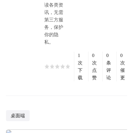
读各类资
讯，无需
第三方服
务，保护
你的隐
私。
1
0
0
0
次
次
条
次
下
点
评
催
载
赞
论
更
桌面端