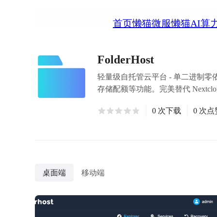
首页
懒猫微服
懒猫AI算
FolderHost
轻量级自托管云平台 - 单二进制
存储配额等功能。完美替代 Nextclo
0 次下载
0 次点
桌面端
移动端