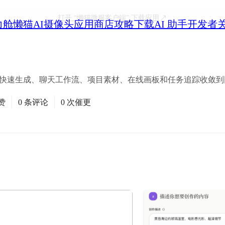
打开
“懒猫微服客户端”
下载应用
力舱
懒猫AI摄像头
应用商店
攻略
下载
AI 助手
开发者
，把快速生成、聊天工作流、项目素材、在线画板和任务追踪收敛
赞
0 条评论
0 次催更