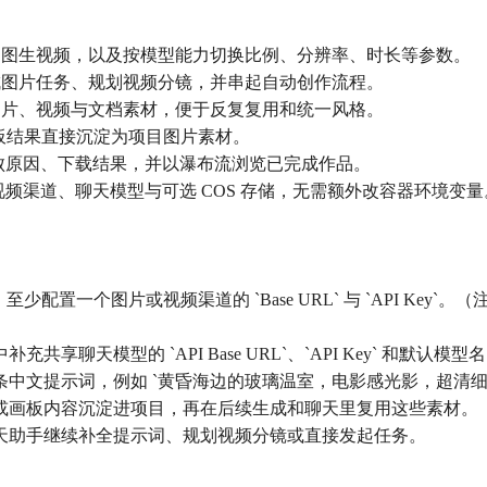
、图生视频，以及按模型能力切换比例、分辨率、时长等参数。
成图片任务、规划视频分镜，并串起自动创作流程。
图片、视频与文档素材，便于反复复用和统一风格。
画板结果直接沉淀为项目图片素材。
失败原因、下载结果，并以瀑布流浏览已完成作品。
视频渠道、聊天模型与可选 COS 存储，无需额外改容器环境变量
配置一个图片或视频渠道的 `Base URL` 与 `API Key`。
聊天模型的 `API Base URL`、`API Key` 和默认模型
条中文提示词，例如 `黄昏海边的玻璃温室，电影感光影，超清
档或画板内容沉淀进项目，再在后续生成和聊天里复用这些素材。
聊天助手继续补全提示词、规划视频分镜或直接发起任务。