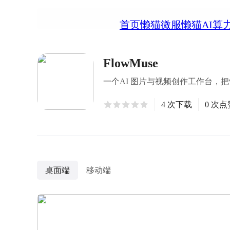
首页
懒猫微服
懒猫AI算
FlowMuse
一个AI 图片与视频创作工作台
4 次下载
0 次点
桌面端
移动端