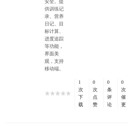
安全。提
供训练记
录、营养
日记、目
标计算、
进度追踪
等功能，
界面美
观，支持
移动端。
1
0
0
0
次
次
条
次
下
点
评
催
载
赞
论
更