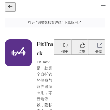
打开
“懒猫微服客户端”
下载应用
FitTra
催更
点赞
分享
ck
FitTrack
是一款完
全自托管
的健身与
营养追踪
应用，零
云端依
赖，隐私